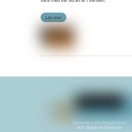
Läs mer
Maximera ditt medvetande
och skapa ett friare liv!