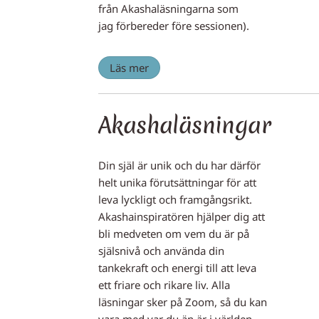
från Akashaläsningarna som
jag förbereder före sessionen).
Läs mer
Akashaläsningar
Din själ är unik och du har därför
helt unika förutsättningar för att
leva lyckligt och framgångsrikt.
Akashainspiratören hjälper dig att
bli medveten om vem du är på
själsnivå och använda din
tankekraft och energi till att leva
ett friare och rikare liv. Alla
läsningar sker på Zoom, så du kan
vara med var du än är i världen.