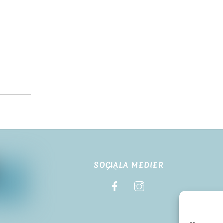
Back
SOCIALA MEDIER
To
Top