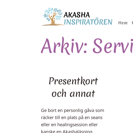
Skip
to
Hem
content
Arkiv:
Serv
Presentkort
och annat
Ge bort en personlig gåva som
räcker till en plats på en seans
eller en healingsession eller
kanske en Akashaläsning.