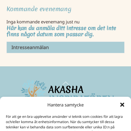
Kommande evenemang
Inga kommande evenemang just nu
Här kan du anmäla ditt intresse om det inte
finns något datum som passar dig.
Intresseanmälan
Back
To
Top
Hantera samtycke
Maximera ditt medvetande
och skapa ett friare liv!
För att ge en bra upplevelse använder vi teknik som cookies för att lagra
Mobil:
070-299 33 31
och/eller komma åt enhetsinformation. När du samtycker till dessa
E-Post:
ulrika@akashainspiratoren.se
tekniker kan vi behandla data som surfbeteende eller unika ID:n på