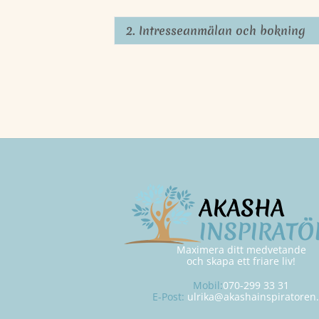
2. Intresseanmälan och bokning
Maximera ditt medvetande
och skapa ett friare liv!
Mobil:
070-299 33 31
E-Post:
ulrika@akashainspiratoren