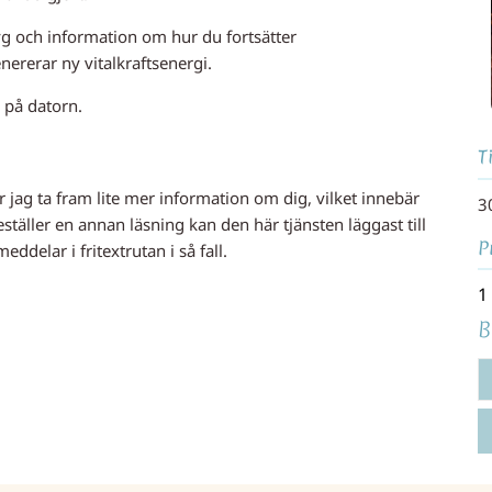
g och information om hur du fortsätter
ererar ny vitalkraftsenergi.
d på datorn.
T
jag ta fram lite mer information om dig, vilket innebär
3
täller en annan läsning kan den här tjänsten läggast till
P
eddelar i fritextrutan i så fall.
1
B