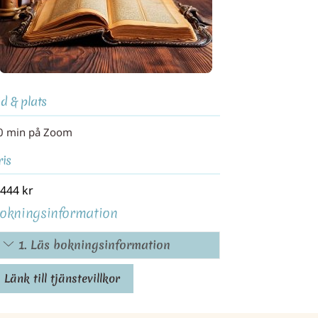
id & plats
0 min på Zoom
ris
 444
kr
okningsinformation
1. Läs bokningsinformation
Länk till tjänstevillkor