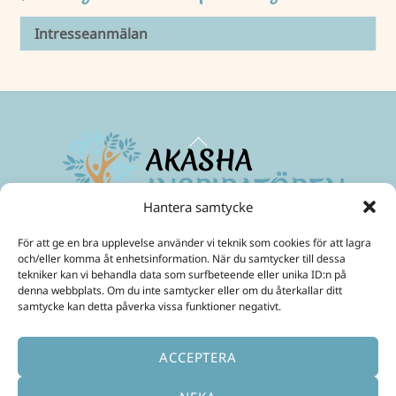
Intresseanmälan
Back
To
Top
Hantera samtycke
Maximera ditt medvetande
och skapa ett friare liv!
För att ge en bra upplevelse använder vi teknik som cookies för att lagra
Mobil:
070-299 33 31
och/eller komma åt enhetsinformation. När du samtycker till dessa
E-Post:
ulrika@akashainspiratoren.se
tekniker kan vi behandla data som surfbeteende eller unika ID:n på
denna webbplats. Om du inte samtycker eller om du återkallar ditt
SOCIALA MEDIER
samtycke kan detta påverka vissa funktioner negativt.
ACCEPTERA