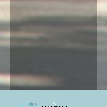
Fullmåneseans
Dessa fullmåneseanser är något
som jag alltid ser fram emot att
vara med på, de är en höjdpunkt i
kalendern. Att få kontakt med andra
sidan är något helt fantastiskt och
så även att få ta del av Ulrikas
andliga vägledare Santillons
budskap till oss jordbor. Alltid så
givande!
Tack Ulrika att jag får ta del av
dessa seanser!
Pia
Back
To