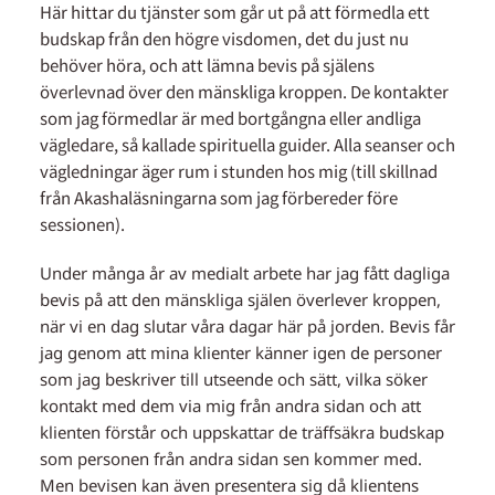
Här hittar du tjänster som går ut på att förmedla ett
budskap från den högre visdomen, det du just nu
behöver höra, och att lämna bevis på själens
överlevnad över den mänskliga kroppen. De kontakter
som jag förmedlar är med bortgångna eller andliga
vägledare, så kallade spirituella guider. Alla seanser och
vägledningar äger rum i stunden hos mig (till skillnad
från Akashaläsningarna som jag förbereder före
sessionen).
Under många år av medialt arbete har jag fått dagliga
bevis på att den mänskliga själen överlever kroppen,
när vi en dag slutar våra dagar här på jorden. Bevis får
jag genom att mina klienter känner igen de personer
som jag beskriver till utseende och sätt, vilka söker
kontakt med dem via mig från andra sidan och att
klienten förstår och uppskattar de träffsäkra budskap
som personen från andra sidan sen kommer med.
Men bevisen kan även presentera sig då klientens