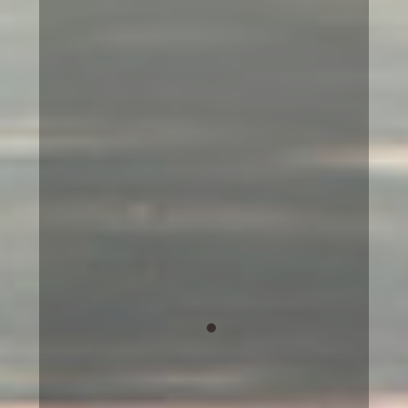
upplevelse.
På ett förtroendeingivande, lugnt
och tydligt sätt förmedlade hon
kontakt från andra sidan så att jag
ganska snabbt var helt säker på
vem det var. Hon beskrev årtal,
föremål och händelser på ett
träffsäkert sätt som var lätt att
förstå. De budskap som
förmedlades var både relevanta och
behövliga. Jag rekommenderar
varmt en sittning med Ulrika.
Catarina