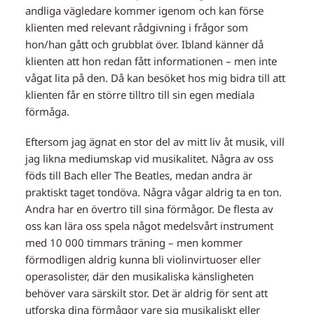
andliga vägledare kommer igenom och kan förse
klienten med relevant rådgivning i frågor som
hon/han gått och grubblat över. Ibland känner då
klienten att hon redan fått informationen – men inte
vågat lita på den. Då kan besöket hos mig bidra till att
klienten får en större tilltro till sin egen mediala
förmåga.
Eftersom jag ägnat en stor del av mitt liv åt musik, vill
jag likna mediumskap vid musikalitet. Några av oss
föds till Bach eller The Beatles, medan andra är
praktiskt taget tondöva. Några vågar aldrig ta en ton.
Andra har en övertro till sina förmågor. De flesta av
oss kan lära oss spela något medelsvårt instrument
med 10 000 timmars träning – men kommer
förmodligen aldrig kunna bli violinvirtuoser eller
operasolister, där den musikaliska känsligheten
behöver vara särskilt stor. Det är aldrig för sent att
utforska dina förmågor vare sig musikaliskt eller