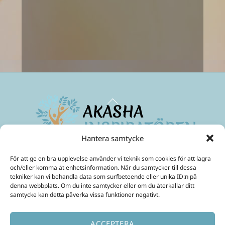
rekommenderas varmt!
Kristina
Back
To
Top
Hantera samtycke
Maximera ditt medvetande
och skapa ett friare liv!
För att ge en bra upplevelse använder vi teknik som cookies för att lagra
Mobil:
070-299 33 31
och/eller komma åt enhetsinformation. När du samtycker till dessa
E-Post:
ulrika@akashainspiratoren.se
tekniker kan vi behandla data som surfbeteende eller unika ID:n på
denna webbplats. Om du inte samtycker eller om du återkallar ditt
SOCIALA MEDIER
samtycke kan detta påverka vissa funktioner negativt.
ACCEPTERA