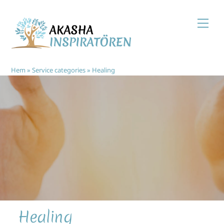
Skip
Men
to
content
Hem
»
Service categories
»
Healing
Healing