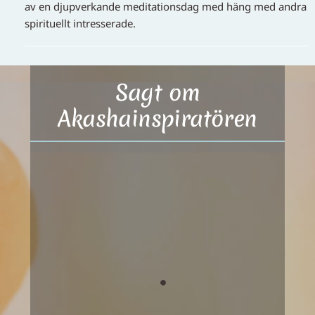
av en djupverkande meditationsdag med häng med andra
spirituellt intresserade.
Sagt om
Akashainspiratören
Healing
Fick underbar healing av Ulrika som
starkt bidragit till
läkningsprocessen av min skadade
fotled. Hennes inledande beskrivning
av skadan var också mycket
träffsäker. Healingen