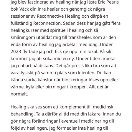
Jag blev fascinerad av healing när jag läste Eric Pearls
bok Väck din inre healer och genomgick några
sessioner av Reconnective Healing och därpå en
fullständig Reconnection. Sedan dess har jag gått flera
healingkurser med spirituell healing och så
småningom utbildat mig till transhealer, som är den
enda form av healing jag arbetar med idag. Under
2023 flyttade jag och fick ge upp min lokal. På sikt
kommer jag att söka mig en ny. Under tiden arbetar
jag enbart på distans. Det går precis lika bra som att
vara fysiskt på samma plats som klienten. Du kan
känna starka känslor när blockeringar löses upp eller
värme, kyla eller pirrningar i kroppen. Allt det är
normalt.
Healing ska ses som ett komplement till medicinsk
behandling. Tala därför alltid med din läkare, innan du
gör några förändringar i eventuell medicinering till
följd av healingen. Jag förmedlar inte healing till