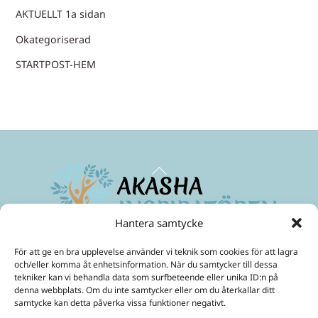
AKTUELLT 1a sidan
Okategoriserad
STARTPOST-HEM
Back
To
Top
Hantera samtycke
Maximera ditt medvetande
och skapa ett friare liv!
För att ge en bra upplevelse använder vi teknik som cookies för att lagra
Mobil:
070-299 33 31
och/eller komma åt enhetsinformation. När du samtycker till dessa
E-Post:
ulrika@akashainspiratoren.se
tekniker kan vi behandla data som surfbeteende eller unika ID:n på
denna webbplats. Om du inte samtycker eller om du återkallar ditt
SOCIALA MEDIER
samtycke kan detta påverka vissa funktioner negativt.