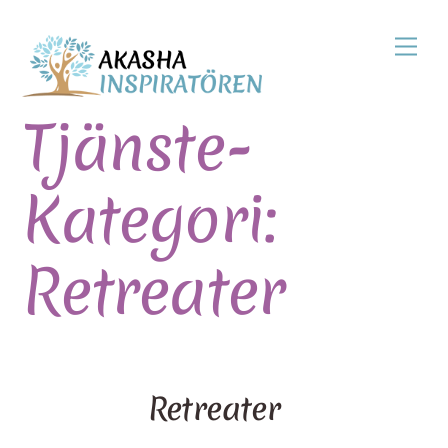
Skip
Men
to
content
Tjänste-
Kategori:
Retreater
Retreater