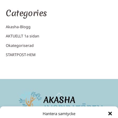
Categories
Akasha-Blogg
AKTUELLT 1a sidan
Okategoriserad
STARTPOST-HEM
Back
To
Top
Hantera samtycke
Maximera ditt medvetande