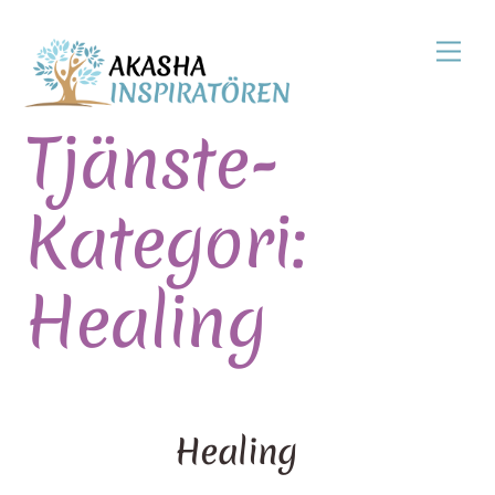
Skip
Men
to
content
Tjänste-
Kategori:
Healing
Healing