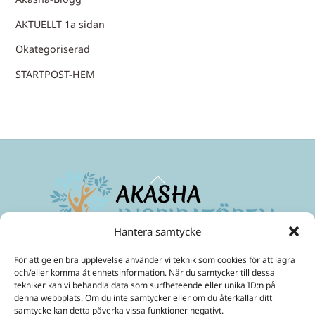
AKTUELLT 1a sidan
Okategoriserad
STARTPOST-HEM
Back
To
Top
Hantera samtycke
Maximera ditt medvetande
och skapa ett friare liv!
För att ge en bra upplevelse använder vi teknik som cookies för att lagra
Mobil:
070-299 33 31
och/eller komma åt enhetsinformation. När du samtycker till dessa
E-Post:
ulrika@akashainspiratoren.se
tekniker kan vi behandla data som surfbeteende eller unika ID:n på
denna webbplats. Om du inte samtycker eller om du återkallar ditt
SOCIALA MEDIER
samtycke kan detta påverka vissa funktioner negativt.