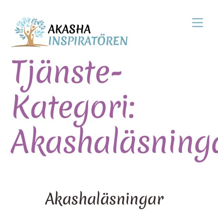
Skip
Men
to
content
Tjänste-
Kategori:
Akashaläsning
Akashaläsningar