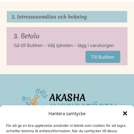
2. Intresseanmälan och bokning
3. Betala
Gå till Butiken – Välj tjänsten – lägg i varukorgen
Till Butiken
Back
To
Top
Hantera samtycke
Maximera ditt medvetande
och skapa ett friare liv!
För att ge en bra upplevelse använder vi teknik som cookies för att lagra
Mobil:
070-299 33 31
och/eller komma åt enhetsinformation. När du samtycker till dessa