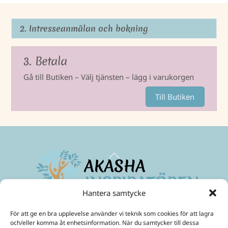
2. Intresseanmälan och bokning
3. Betala
Gå till Butiken – Välj tjänsten – lägg i varukorgen
Till Butiken
Back
To
Top
Hantera samtycke
Maximera ditt medvetande
och skapa ett friare liv!
För att ge en bra upplevelse använder vi teknik som cookies för att lagra
Mobil:
070-299 33 31
och/eller komma åt enhetsinformation. När du samtycker till dessa