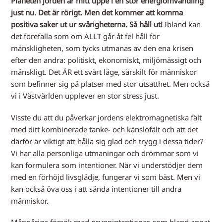
Planeten jorden är mitt uppe i en stor energiomvandling
just nu. Det är rörigt. Men det kommer att komma
positiva saker ut ur svårigheterna. Så håll ut!
Ibland kan
det förefalla som om ALLT går åt fel håll för
mänskligheten, som tycks utmanas av den ena krisen
efter den andra: politiskt, ekonomiskt, miljömässigt och
mänskligt. Det ÄR ett svårt läge, särskilt för människor
som befinner sig på platser med stor utsatthet. Men också
vi i Västvärlden upplever en stor stress just.
Visste du att du påverkar jordens elektromagnetiska fält
med ditt kombinerade tanke- och känslofält och att det
därför är viktigt att hålla sig glad och trygg i dessa tider?
Vi har alla personliga utmaningar och drömmar som vi
kan formulera som intentioner. När vi understödjer dem
med en förhöjd livsglädje, fungerar vi som bäst. Men vi
kan också öva oss i att sända intentioner till andra
människor.