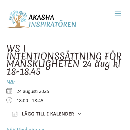
Skip
Men
to
content
WS I
INTENTIONSSÄTTNING FÖR
MÄNSKLIGHETEN 24 aug kl
18-18.45
När
24 augusti 2025
18:00 - 18:45
LÄGG TILL I KALENDER
Ladda ner ICS
Google Kale
Biljettbokningar