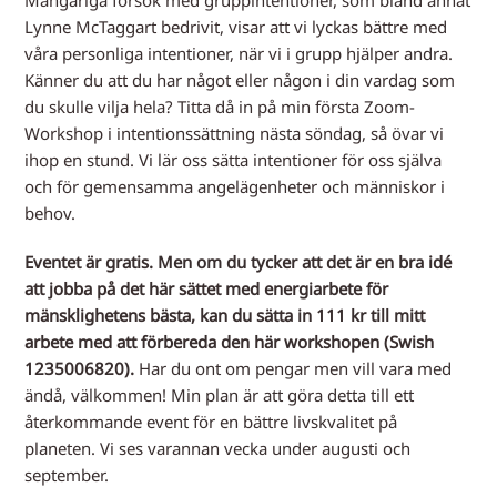
Mångåriga försök med gruppintentioner, som bland annat
Lynne McTaggart bedrivit, visar att vi lyckas bättre med
våra personliga intentioner, när vi i grupp hjälper andra.
Känner du att du har något eller någon i din vardag som
du skulle vilja hela? Titta då in på min första Zoom-
Workshop i intentionssättning nästa söndag, så övar vi
ihop en stund. Vi lär oss sätta intentioner för oss själva
och för gemensamma angelägenheter och människor i
behov.
Eventet är gratis. Men om du tycker att det är en bra idé
att jobba på det här sättet med energiarbete för
mänsklighetens bästa, kan du sätta in 111 kr till mitt
arbete med att förbereda den här workshopen (Swish
1235006820).
Har du ont om pengar men vill vara med
ändå, välkommen! Min plan är att göra detta till ett
återkommande event för en bättre livskvalitet på
planeten. Vi ses varannan vecka under augusti och
september.