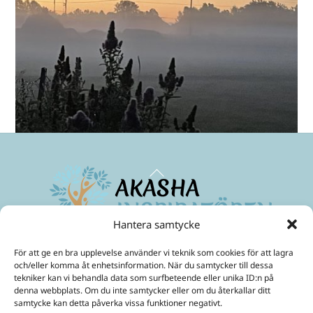
Back
To
Top
Hantera samtycke
Maximera ditt medvetande
och skapa ett friare liv!
För att ge en bra upplevelse använder vi teknik som cookies för att lagra
Mobil:
070-299 33 31
och/eller komma åt enhetsinformation. När du samtycker till dessa
E-Post:
ulrika@akashainspiratoren.se
tekniker kan vi behandla data som surfbeteende eller unika ID:n på
denna webbplats. Om du inte samtycker eller om du återkallar ditt
SOCIALA MEDIER
samtycke kan detta påverka vissa funktioner negativt.