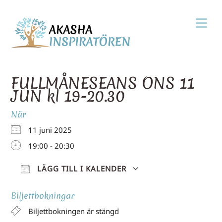
Skip
Men
to
content
FULLMÅNESEANS ONS 11
JUN kl 19-20.30
När
11 juni 2025
19:00 - 20:30
LÄGG TILL I KALENDER
Ladda ner ICS
Google Kale
Biljettbokningar
Biljettbokningen är stängd