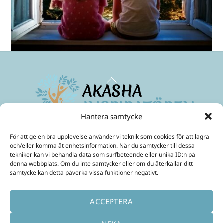
Back
To
Top
Hantera samtycke
Maximera ditt medvetande
och skapa ett friare liv!
För att ge en bra upplevelse använder vi teknik som cookies för att lagra
Mobil:
070-299 33 31
och/eller komma åt enhetsinformation. När du samtycker till dessa
E-Post:
ulrika@akashainspiratoren.se
tekniker kan vi behandla data som surfbeteende eller unika ID:n på
denna webbplats. Om du inte samtycker eller om du återkallar ditt
SOCIALA MEDIER
samtycke kan detta påverka vissa funktioner negativt.
ACCEPTERA