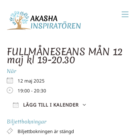
Skip
Men
to
content
FULLMÅNESEANS MÅN 12
maj kl 19-20.30
När
12 maj 2025
19:00 - 20:30
LÄGG TILL I KALENDER
Ladda ner ICS
Google Kale
Biljettbokningar
Biljettbokningen är stängd