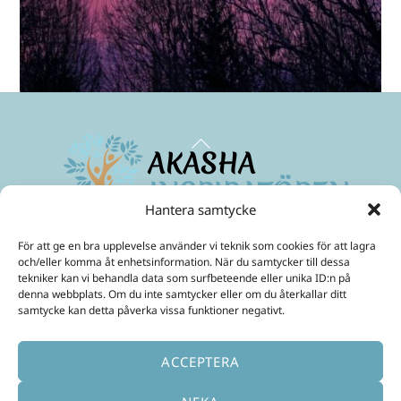
Back
To
Top
Hantera samtycke
Maximera ditt medvetande
och skapa ett friare liv!
För att ge en bra upplevelse använder vi teknik som cookies för att lagra
Mobil:
070-299 33 31
och/eller komma åt enhetsinformation. När du samtycker till dessa
E-Post:
ulrika@akashainspiratoren.se
tekniker kan vi behandla data som surfbeteende eller unika ID:n på
denna webbplats. Om du inte samtycker eller om du återkallar ditt
SOCIALA MEDIER
samtycke kan detta påverka vissa funktioner negativt.
ACCEPTERA