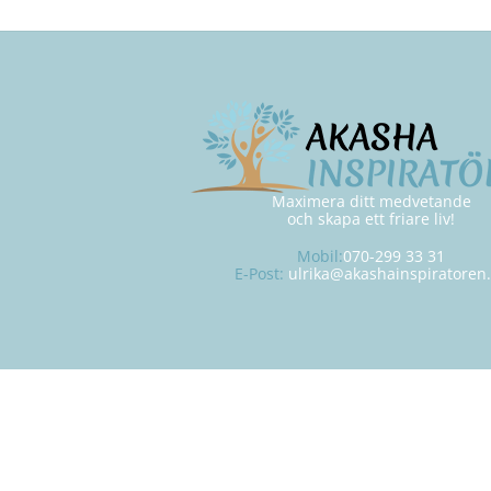
Maximera ditt medvetande
och skapa ett friare liv!
Mobil:
070-299 33 31
E-Post:
ulrika@akashainspiratoren