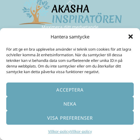
To
Top
Maximera ditt medvetande
och skapa ett friare liv!
Hantera samtycke
Mobil:
070-299 33 31
E-Post:
ulrika@akashainspiratoren.se
För att ge en bra upplevelse använder vi teknik som cookies för att lagra
och/eller komma åt enhetsinformation. När du samtycker till dessa
SOCIALA MEDIER
tekniker kan vi behandla data som surfbeteende eller unika ID:n på
denna webbplats. Om du inte samtycker eller om du återkallar ditt
samtycke kan detta påverka vissa funktioner negativt.
ACCEPTERA
NEKA
Svenska
English
(
Engelska
)
VISA PREFERENSER
Villkor-policy
Villkor-policy