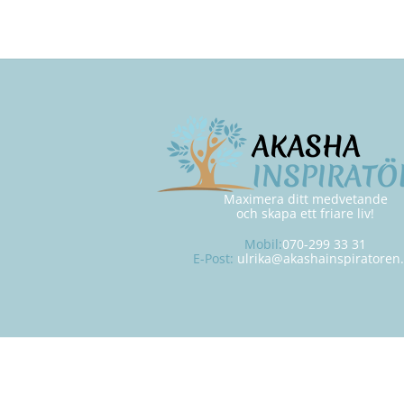
Maximera ditt medvetande
och skapa ett friare liv!
Mobil:
070-299 33 31
E-Post:
ulrika@akashainspiratoren