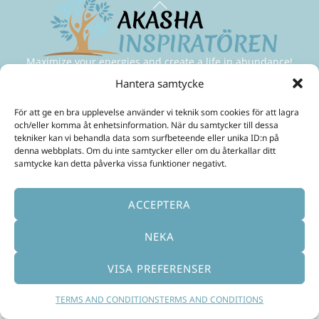
To
Top
Maximize your energies and create a life in abundance!
Hantera samtycke
Mobil:
+46 70 299 3331
E-Post:
ulrika@akashainspiratoren.se
För att ge en bra upplevelse använder vi teknik som cookies för att lagra
SOCIAL MEDIA
och/eller komma åt enhetsinformation. När du samtycker till dessa
tekniker kan vi behandla data som surfbeteende eller unika ID:n på
denna webbplats. Om du inte samtycker eller om du återkallar ditt
samtycke kan detta påverka vissa funktioner negativt.
ACCEPTERA
NEKA
Svenska
(
Swedish
)
English
VISA PREFERENSER
TERMS AND CONDITIONS
TERMS AND CONDITIONS