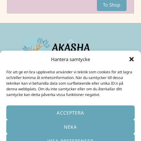
To Shop
Back
To
Top
Hantera samtycke
Maximize your energies and create a life in abundance!
För att ge en bra upplevelse använder vi teknik som cookies för att lagra
Mobil:
+46 70 299 3331
och/eller komma åt enhetsinformation. När du samtycker till dessa
E-Post:
ulrika@akashainspiratoren.se
tekniker kan vi behandla data som surfbeteende eller unika ID:n på
denna webbplats. Om du inte samtycker eller om du återkallar ditt
SOCIAL MEDIA
samtycke kan detta påverka vissa funktioner negativt.
ACCEPTERA
NEKA
VISA PREFERENSER