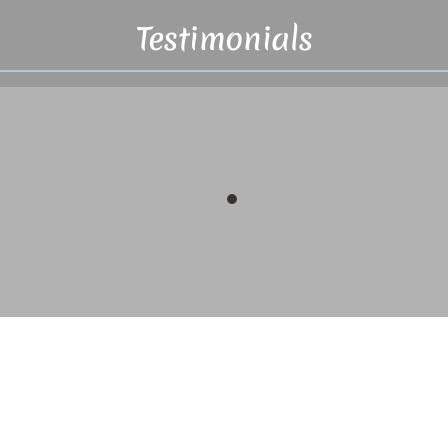
Testimonials
Meditation
x
x